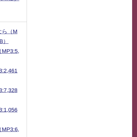
なら（M
KB）
P3:5,
2,461
7,328
1,056
P3:6,