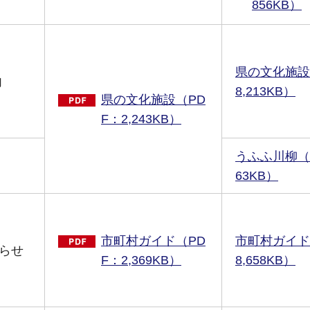
856KB）
県の文化施設（
内
8,213KB）
県の文化施設（PD
F：2,243KB）
うふふ川柳（MP
63KB）
市町村ガイド（PD
市町村ガイド（
らせ
F：2,369KB）
8,658KB）