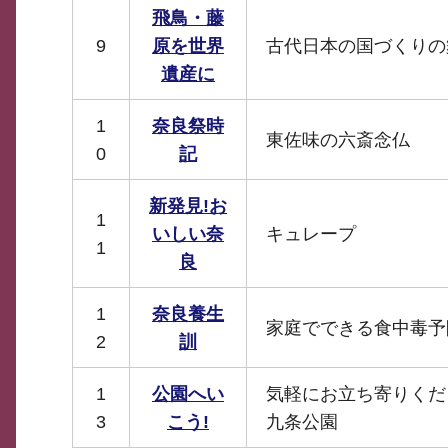
飛鳥・藤
9
原を世界
古代日本の国づくりの
遺産に
1
奈良祭時
東佐味の六斎念仏
0
記
新発見!お
1
いしい奈
キュレープ
1
良
1
奈良養生
家庭でできる食中毒予
2
訓
1
公園へい
気軽にお立ち寄りくだ
3
こう!
九条公園