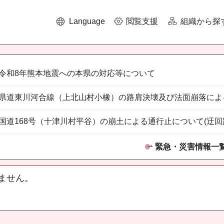
Language
閲覧支援
組織から探
令和8年熊本地震への本県の対応等について
県道東川河合線（上北山村小橡）の路肩決壊及び法面崩落によ
国道168号（十津川村平谷）の崩土による通行止について(迂回
緊急・災害情報一
ません。