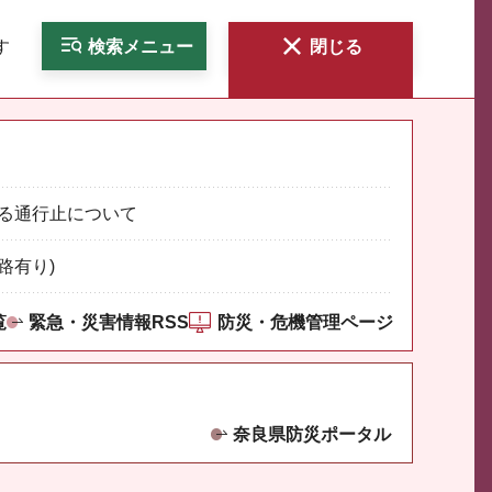
す
検索
メニュー
閉じる
る通行止について
路有り)
覧
緊急・災害情報RSS
防災・危機管理ページ
奈良県防災ポータル