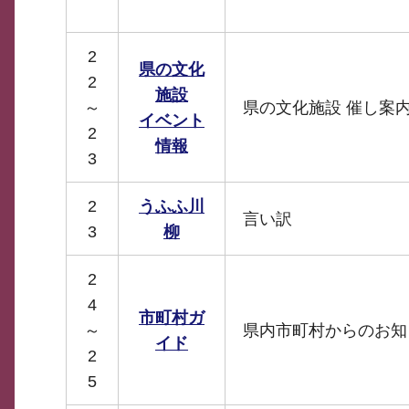
2
県の文化
2
施設
～
県の文化施設 催し案
イベント
2
情報
3
2
うふふ川
言い訳
3
柳
2
4
市町村ガ
～
県内市町村からのお知
イド
2
5