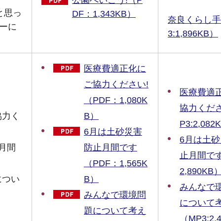
と思っ
DF：1,343KB）
奈良くらし手
ーに
3:1,896KB）
医療費適正化に
ご協力ください!
医療費適
（PDF：1,080K
協力くださ
協力く
B）
P3:2,082
6月は土砂災害
6月は土
月間
防止月間です
止月間です
（PDF：1,565K
2,890KB
につい
B）
みんなで
みんなで環境問
について考
題について考え
（MP3:2,