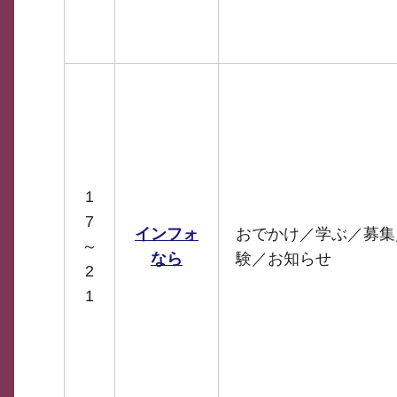
1
7
インフォ
おでかけ／学ぶ／募集
～
なら
験／お知らせ
2
1