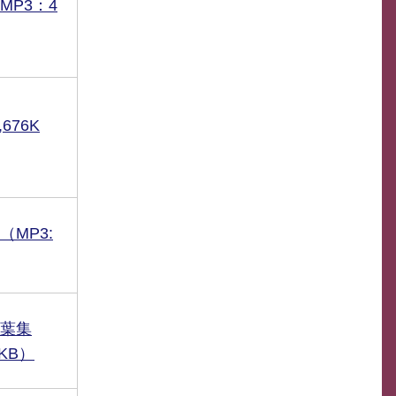
MP3：4
676K
MP3:
葉集
5KB）