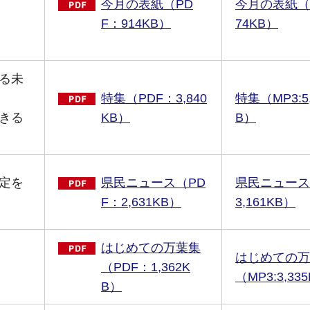
今月の表紙（PD
今月の表紙（
F：914KB）
74KB）
る未
特集（PDF：3,840
特集（MP3:5,
きる
KB）
B）
定を
県民ニュース（PD
県民ニュース（
F：2,631KB）
3,161KB）
はじめての万葉集
はじめての万
（PDF：1,362K
（MP3:3,33
B）