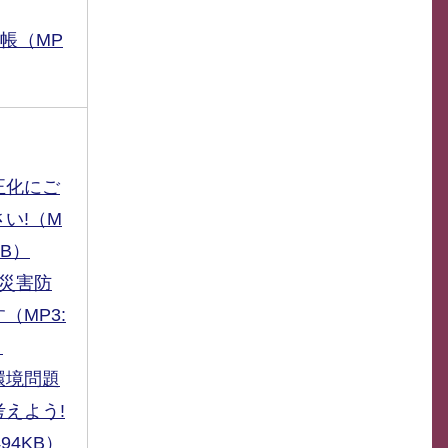
帳（MP
正化にご
い!（M
KB）
砂災害防
（MP3:
）
環境問題
えよう!
494KB）