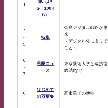
紙（JP
1
G：100K
B）
奈良デジタル戦略が創
2
来
～
特集
～デジタル化によりで
5
こと～
6
県民ニュ
東京藝術大学と連携協
～
ース
締結!など
7
はじめて
8
高市皇子の挽歌
の万葉集