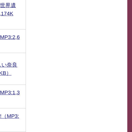
世界遺
174K
3:2,6
しい奈良
0KB）
3:1,3
（MP3: