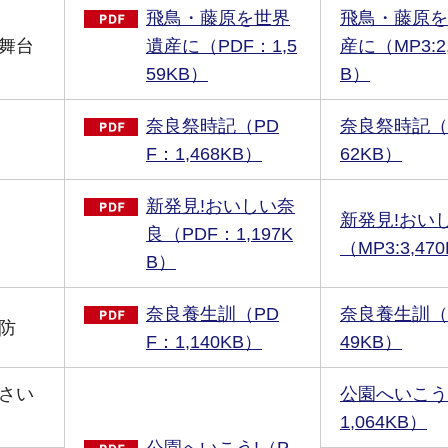
飛鳥・藤原を世界
飛鳥・藤原を
舞台
遺産に（PDF：1,5
産に（MP3:2,
59KB）
B）
奈良祭時記（PD
奈良祭時記（MP
F：1,468KB）
62KB）
新発見!おいしい奈
新発見!おい
良（PDF：1,197K
（MP3:3,47
B）
奈良養生訓（PD
奈良養生訓（MP
防
F：1,140KB）
49KB）
さい
公園へいこう!
1,064KB）
公園へいこう!（P