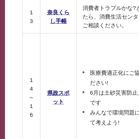
消費者トラブルかな?
1
奈良くら
たら、消費生活センタ
3
し手帳
ご相談ください。
医療費適正化にご
1
ださい!
4
6月は土砂災害防止
県政スポ
～
ット
です
1
みんなで環境問題
6
て考えよう!