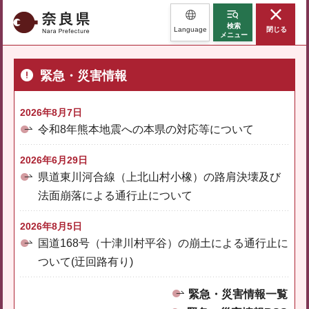
奈良県
検索
Language
閉じる
メニュー
緊急・災害情報
2026年8月7日
令和8年熊本地震への本県の対応等について
2026年6月29日
県道東川河合線（上北山村小橡）の路肩決壊及び
法面崩落による通行止について
2026年8月5日
国道168号（十津川村平谷）の崩土による通行止に
ついて(迂回路有り)
緊急・災害情報一覧