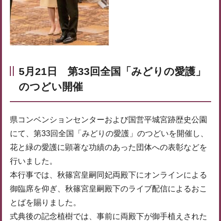
5月21日 第33回全国「みどりの愛護」
のつどい開催
県コンベンションセンターおよび国営平城宮跡歴史公園
にて、第33回全国「みどりの愛護」のつどいを開催し、
花と緑の愛護に顕著な功績のあった団体への表彰などを
行いました。
本行事では、秋篠宮皇嗣同妃両殿下にオンラインによる
御臨席を仰ぎ、秋篠宮皇嗣殿下のライブ配信によるおこ
とばを賜りました。
式典後の記念植樹では、事前に両殿下が御手植えされた