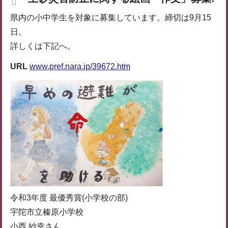
県内の小中学生を対象に募集しています。締切は9月15
日。
詳しくは下記へ。
URL
www.pref.nara.jp/39672.htm
令和3年度 最優秀賞(小学校の部)
宇陀市立榛原小学校
小西 紗幸さん