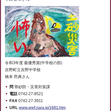
令和3年度 最優秀賞(中学校の部)
吉野町立吉野中学校
橋本 昂典さん
問
県砂防・災害対策課
電話
0742-27-8521
FAX
0742-27-3911
URL
www.pref.nara.jp/1681.htm