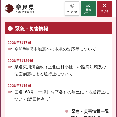
奈良県
検索
Language
閉じる
メニュー
緊急・災害情報
2026年8月7日
令和8年熊本地震への本県の対応等について
2026年6月29日
県道東川河合線（上北山村小橡）の路肩決壊及び
法面崩落による通行止について
2026年8月5日
国道168号（十津川村平谷）の崩土による通行止に
ついて(迂回路有り)
緊急・災害情報一覧