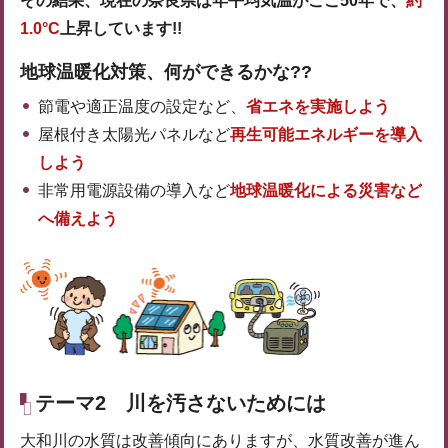
その結果、現在の奈良県は年平均気温がここ50年で、
約
1.0°C
上昇しています!!
地球温暖化対策、何ができるかな??
節電や適正温度の設定など、
省エネを実施しよう
屋根付き太陽光パネルなど
再生可能エネルギーを導入
しよう
非常用電源設備の導入など
地球温暖化による災害など
へ備えよう
テーマ2 川を汚さないためには
大和川の水質は改善傾向にありますが、水質改善が進ん