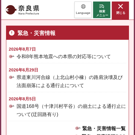
奈良県
検索
Language
閉じる
メニュー
緊急・災害情報
2026年8月7日
令和8年熊本地震への本県の対応等について
2026年6月29日
県道東川河合線（上北山村小橡）の路肩決壊及び
法面崩落による通行止について
2026年8月5日
国道168号（十津川村平谷）の崩土による通行止に
ついて(迂回路有り)
緊急・災害情報一覧