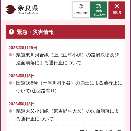
奈良県
検索
Language
閉じる
メニュー
緊急・災害情報
2026年6月29日
県道東川河合線（上北山村小橡）の路肩決壊及び
法面崩落による通行止について
2026年8月5日
国道168号（十津川村平谷）の崩土による通行止に
ついて(迂回路有り)
2026年6月3日
県道大又小川線（東吉野村大又）の法面崩落によ
る通行止について