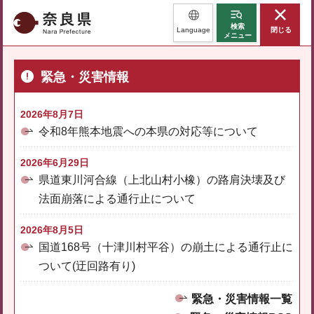
奈良県
検索
Language
閉じる
メニュー
緊急・災害情報
2026年8月7日
令和8年熊本地震への本県の対応等について
2026年6月29日
県道東川河合線（上北山村小橡）の路肩決壊及び
法面崩落による通行止について
2026年8月5日
国道168号（十津川村平谷）の崩土による通行止に
ついて(迂回路有り)
緊急・災害情報一覧