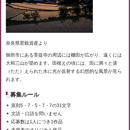
奈良県景観資産より
御所市にある菩提寺の周辺には棚田が広がり、遠くには
大和三山が望めます。田植えの頃には、田に満々と湛
（たた）えられた水に光が反射する幻想的な風景が見ら
れます。
募集ルール
原則5・7・5・7・7の31文字
文語・口語を問いません
応募数は1人につき1作品
未発表のオリジナル作品