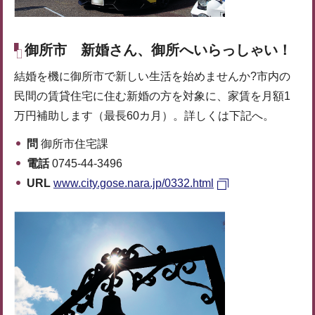
御所市
新婚さん、御所へいらっしゃい！
結婚を機に御所市で新しい生活を始めませんか?市内の
民間の賃貸住宅に住む新婚の方を対象に、家賃を月額1
万円補助します（最長60カ月）。詳しくは下記へ。
問
御所市住宅課
電話
0745-44-3496
URL
www.city.gose.nara.jp/0332.html