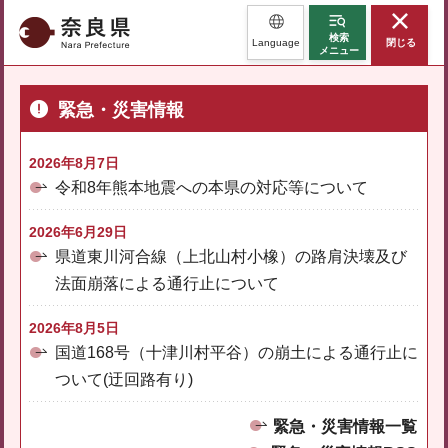
奈良県
検索
Language
閉じる
メニュー
緊急・災害情報
2026年8月7日
令和8年熊本地震への本県の対応等について
2026年6月29日
県道東川河合線（上北山村小橡）の路肩決壊及び
法面崩落による通行止について
2026年8月5日
国道168号（十津川村平谷）の崩土による通行止に
ついて(迂回路有り)
緊急・災害情報一覧