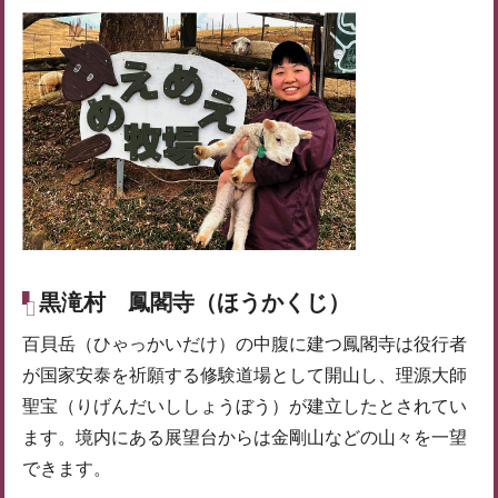
黒滝村
鳳閣寺（ほうかくじ）
百貝岳（ひゃっかいだけ）の中腹に建つ鳳閣寺は役行者
が国家安泰を祈願する修験道場として開山し、理源大師
聖宝（りげんだいししょうぼう）が建立したとされてい
ます。境内にある展望台からは金剛山などの山々を一望
できます。