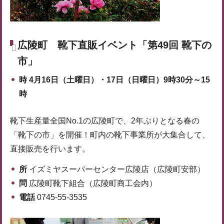
広陵町
靴下直販イベント「第49回 靴下の
市」
時
4月16日（土曜日）・17日（日曜日）9時30分～15
時
靴下生産量全国No.1の広陵町で、2年ぶりとなる春の
「靴下の市」を開催！町内の靴下事業所が大集合して、
直接販売を行います。
所
イズミヤスーパーセンター広陵店（広陵町安部）
問
広陵町靴下組合（広陵町商工会内）
電話
0745-55-3535