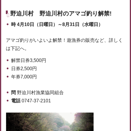
野迫川村
野迫川村のアマゴ釣り解禁!
時
4月10日（日曜日）～8月31日（水曜日）
アマゴ釣りがいよいよ解禁！遊漁券の販売など、詳しく
は下記へ。
解禁日券3,500円
日券2,500円
年券7,000円
問
野迫川村漁業協同組合
電話
0747-37-2101