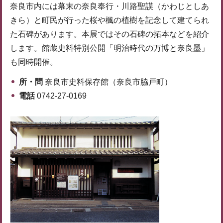
奈良市内には幕末の奈良奉行・川路聖謨（かわじとしあ
きら）と町民が行った桜や楓の植樹を記念して建てられ
た石碑があります。本展ではその石碑の拓本などを紹介
します。館蔵史料特別公開「明治時代の万博と奈良墨」
も同時開催。
所・問
奈良市史料保存館（奈良市脇戸町）
電話
0742-27-0169