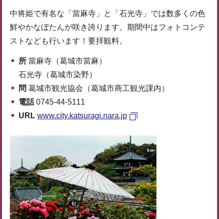
中将姫で有名な「當麻寺」と「石光寺」では数多くの色
鮮やかなぼたんが咲き誇ります。期間中はフォトコンテ
ストなども行います！要拝観料。
所
當麻寺（葛城市當麻）
石光寺（葛城市染野）
問
葛城市観光協会（葛城市商工観光課内）
電話
0745-44-5111
URL
www.city.katsuragi.nara.jp