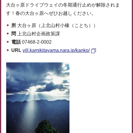
大台ヶ原ドライブウェイの冬期通行止めが解除されま
す！春の大台ヶ原へぜひお越しください。
所
大台ヶ原（上北山村小橡（ことち））
問
上北山村企画政策課
電話
07468-2-0002
URL
vill.kamikitayama.nara.jp/kanko/