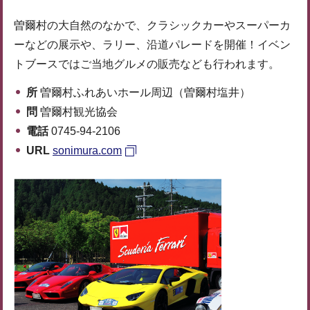
曽爾村の大自然のなかで、クラシックカーやスーパーカ
ーなどの展示や、ラリー、沿道パレードを開催！イベン
トブースではご当地グルメの販売なども行われます。
所
曽爾村ふれあいホール周辺（曽爾村塩井）
問
曽爾村観光協会
電話
0745-94-2106
URL
sonimura.com