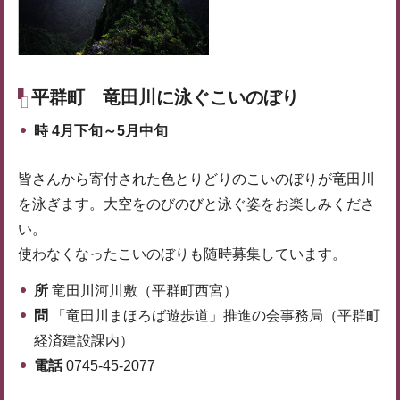
平群町
竜田川に泳ぐこいのぼり
時
4月下旬～5月中旬
皆さんから寄付された色とりどりのこいのぼりが竜田川
を泳ぎます。大空をのびのびと泳ぐ姿をお楽しみくださ
い。
使わなくなったこいのぼりも随時募集しています。
所
竜田川河川敷（平群町西宮）
問
「竜田川まほろば遊歩道」推進の会事務局（平群町
経済建設課内）
電話
0745-45-2077