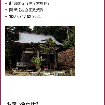
所
鳳閣寺（黒滝村鳥住）
問
黒滝村企画政策課
電話
0747-62-2031
お問い合わせ先