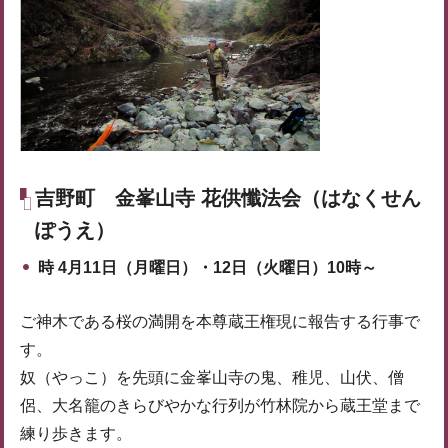
吉野町
金峯山寺 花供懺法会（はなくせん
ぽうえ）
時
4月11日（月曜日）・12日（火曜日）10時～
ご神木である桜の満開を本尊蔵王権現に報告する行事で
す。
奴（やっこ）を先頭に金峯山寺の鬼、稚児、山伏、僧
侶、大名籠のきらびやかな行列が竹林院から蔵王堂まで
練り歩きます。