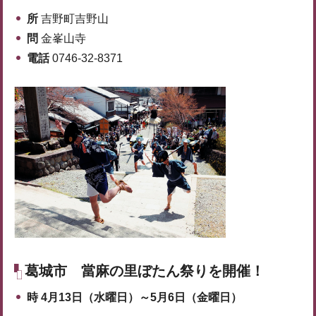
所
吉野町吉野山
問
金峯山寺
電話
0746-32-8371
葛城市
當麻の里ぼたん祭りを開催！
時
4月13日（水曜日）～5月6日（金曜日）