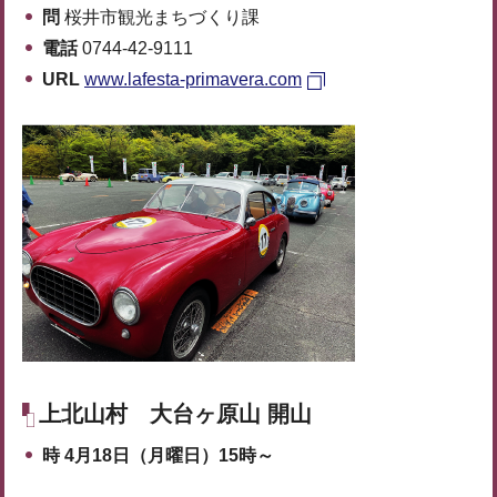
問
桜井市観光まちづくり課
電話
0744-42-9111
URL
www.lafesta-primavera.com
上北山村
大台ヶ原山 開山
時
4月18日（月曜日）15時～