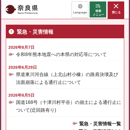
奈良県
検索
Language
閉じる
メニュー
緊急・災害情報
2026年8月7日
令和8年熊本地震への本県の対応等について
2026年6月29日
県道東川河合線（上北山村小橡）の路肩決壊及び
法面崩落による通行止について
2026年8月5日
国道168号（十津川村平谷）の崩土による通行止に
ついて(迂回路有り)
緊急・災害情報一覧