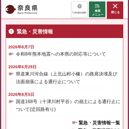
奈良県
検索
Language
閉じる
メニュー
緊急・災害情報
2026年8月7日
令和8年熊本地震への本県の対応等について
2026年6月29日
県道東川河合線（上北山村小橡）の路肩決壊及び
法面崩落による通行止について
2026年8月5日
国道168号（十津川村平谷）の崩土による通行止に
ついて(迂回路有り)
緊急・災害情報一覧