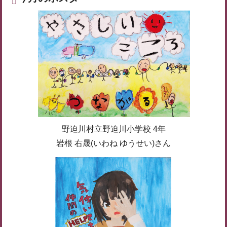
野迫川村立野迫川小学校 4年
岩根 右晟(いわね ゆうせい)さん