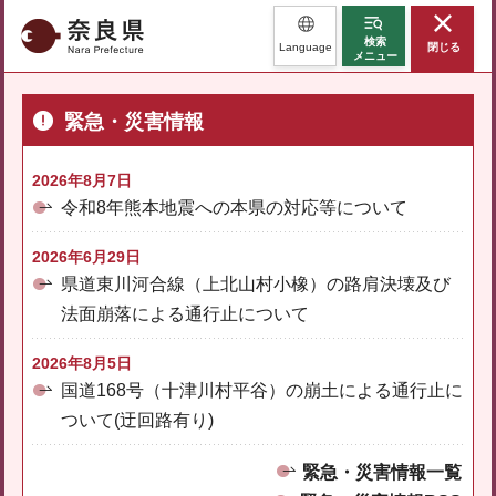
奈良県
検索
Language
閉じる
メニュー
緊急・災害情報
2026年8月7日
令和8年熊本地震への本県の対応等について
2026年6月29日
県道東川河合線（上北山村小橡）の路肩決壊及び
法面崩落による通行止について
2026年8月5日
国道168号（十津川村平谷）の崩土による通行止に
ついて(迂回路有り)
緊急・災害情報一覧