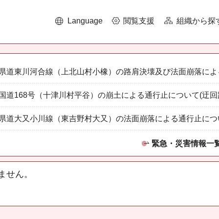
Language
閲覧支援
組織から探
県道東川河合線（上北山村小橡）の路肩決壊及び法面崩落によ
国道168号（十津川村平谷）の崩土による通行止について(迂回
県道大又小川線（東吉野村大又）の法面崩落による通行止につ
緊急・災害情報一
ません。