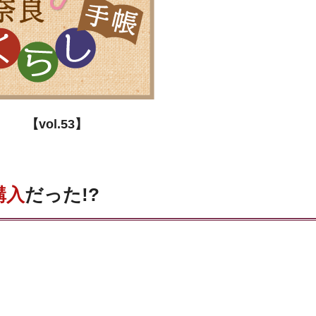
【vol.53】
購入
だった!?