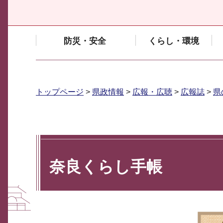
防災・安全
くらし・環境
トップページ
>
県政情報
>
広報・広聴
>
広報誌
>
県
奈良くらし手帳