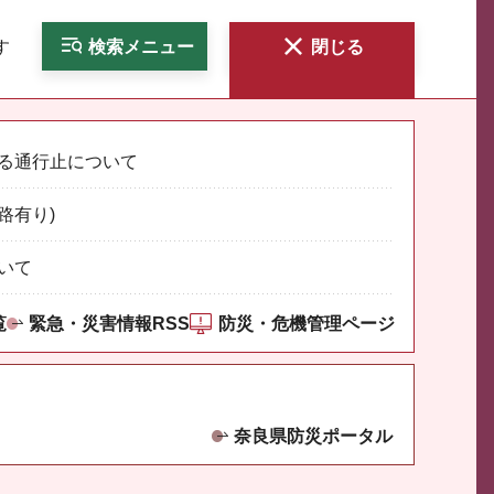
す
検索
メニュー
閉じる
る通行止について
路有り)
いて
覧
緊急・災害情報RSS
防災・危機管理ページ
奈良県防災ポータル