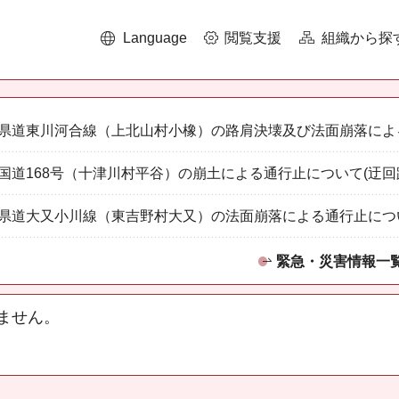
Language
閲覧支援
組織から探
県道東川河合線（上北山村小橡）の路肩決壊及び法面崩落によ
国道168号（十津川村平谷）の崩土による通行止について(迂回
県道大又小川線（東吉野村大又）の法面崩落による通行止につ
緊急・災害情報一
ません。