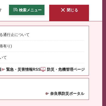
す
検索
メニュー
閉じる
る通行止について
路有り)
いて
覧
緊急・災害情報RSS
防災・危機管理ページ
奈良県防災ポータル