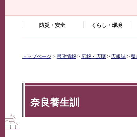
防災・安全
くらし・環境
トップページ
>
県政情報
>
広報・広聴
>
広報誌
>
県
奈良養生訓