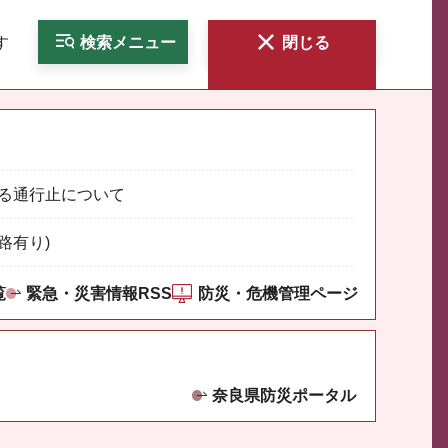
す
検索
メニュー
閉じる
る通行止について
路有り)
覧
緊急・災害情報RSS
防災・危機管理ページ
奈良県防災ポータル