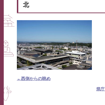
北
←西側からの眺め
県庁