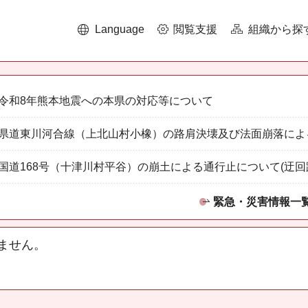
Language
閲覧支援
組織から探
令和8年熊本地震への本県の対応等について
県道東川河合線（上北山村小橡）の路肩決壊及び法面崩落によ
国道168号（十津川村平谷）の崩土による通行止について(迂回
緊急・災害情報一
ません。