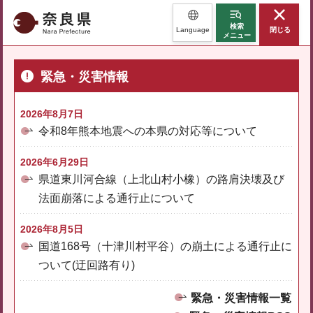
奈良県
検索
Language
閉じる
メニュー
緊急・災害情報
2026年8月7日
令和8年熊本地震への本県の対応等について
2026年6月29日
県道東川河合線（上北山村小橡）の路肩決壊及び
法面崩落による通行止について
2026年8月5日
国道168号（十津川村平谷）の崩土による通行止に
ついて(迂回路有り)
緊急・災害情報一覧