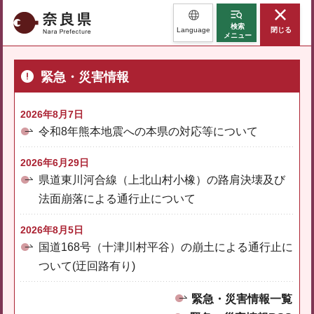
奈良県
検索
Language
閉じる
メニュー
緊急・災害情報
2026年8月7日
令和8年熊本地震への本県の対応等について
2026年6月29日
県道東川河合線（上北山村小橡）の路肩決壊及び
法面崩落による通行止について
2026年8月5日
国道168号（十津川村平谷）の崩土による通行止に
ついて(迂回路有り)
緊急・災害情報一覧