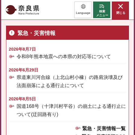
奈良県
検索
Language
閉じる
メニュー
緊急・災害情報
2026年8月7日
令和8年熊本地震への本県の対応等について
2026年6月29日
県道東川河合線（上北山村小橡）の路肩決壊及び
法面崩落による通行止について
2026年8月5日
国道168号（十津川村平谷）の崩土による通行止に
ついて(迂回路有り)
緊急・災害情報一覧