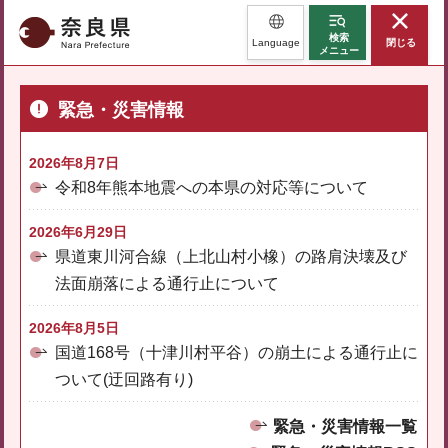
奈良県
検索
Language
閉じる
メニュー
緊急・災害情報
2026年8月7日
令和8年熊本地震への本県の対応等について
2026年6月29日
県道東川河合線（上北山村小橡）の路肩決壊及び
法面崩落による通行止について
2026年8月5日
国道168号（十津川村平谷）の崩土による通行止に
ついて(迂回路有り)
緊急・災害情報一覧