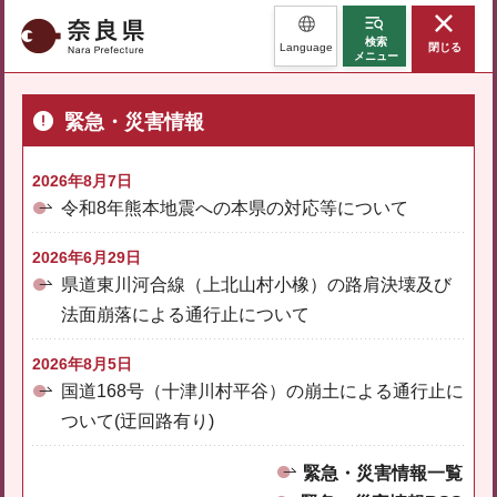
奈良県
検索
Language
閉じる
メニュー
緊急・災害情報
2026年8月7日
令和8年熊本地震への本県の対応等について
2026年6月29日
県道東川河合線（上北山村小橡）の路肩決壊及び
法面崩落による通行止について
2026年8月5日
国道168号（十津川村平谷）の崩土による通行止に
ついて(迂回路有り)
緊急・災害情報一覧