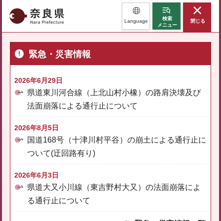
奈良県
検索
Language
閉じる
メニュー
緊急・災害情報
2026年6月29日
県道東川河合線（上北山村小橡）の路肩決壊及び
法面崩落による通行止について
2026年8月5日
国道168号（十津川村平谷）の崩土による通行止に
ついて(迂回路有り)
2026年6月3日
県道大又小川線（東吉野村大又）の法面崩落によ
る通行止について