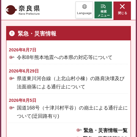
奈良県
検索
Language
閉じる
メニュー
緊急・災害情報
2026年8月7日
令和8年熊本地震への本県の対応等について
2026年6月29日
県道東川河合線（上北山村小橡）の路肩決壊及び
法面崩落による通行止について
2026年8月5日
国道168号（十津川村平谷）の崩土による通行止に
ついて(迂回路有り)
緊急・災害情報一覧