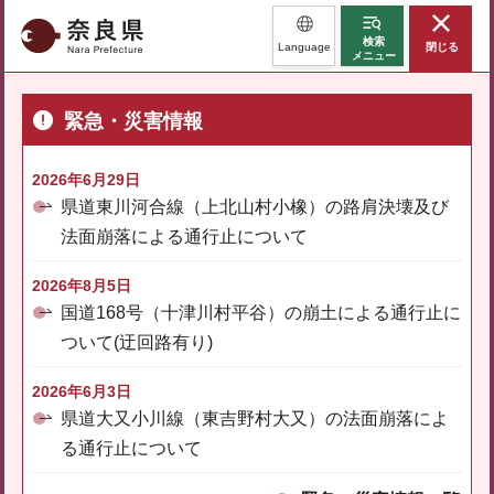
奈良県
検索
Language
閉じる
メニュー
緊急・災害情報
2026年6月29日
県道東川河合線（上北山村小橡）の路肩決壊及び
法面崩落による通行止について
2026年8月5日
国道168号（十津川村平谷）の崩土による通行止に
ついて(迂回路有り)
2026年6月3日
県道大又小川線（東吉野村大又）の法面崩落によ
る通行止について