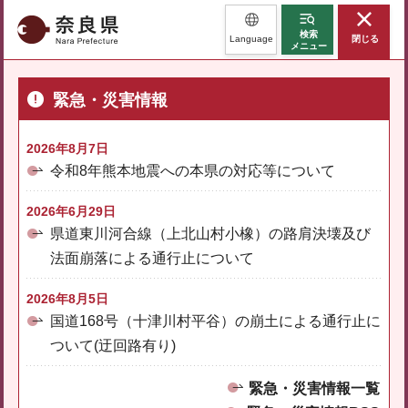
奈良県
検索
Language
閉じる
メニュー
緊急・災害情報
2026年8月7日
令和8年熊本地震への本県の対応等について
2026年6月29日
県道東川河合線（上北山村小橡）の路肩決壊及び
法面崩落による通行止について
2026年8月5日
国道168号（十津川村平谷）の崩土による通行止に
ついて(迂回路有り)
緊急・災害情報一覧