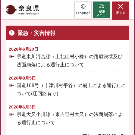
奈良県
検索
Language
閉じる
メニュー
緊急・災害情報
2026年6月29日
県道東川河合線（上北山村小橡）の路肩決壊及び
法面崩落による通行止について
2026年8月5日
国道168号（十津川村平谷）の崩土による通行止に
ついて(迂回路有り)
2026年6月3日
県道大又小川線（東吉野村大又）の法面崩落によ
る通行止について