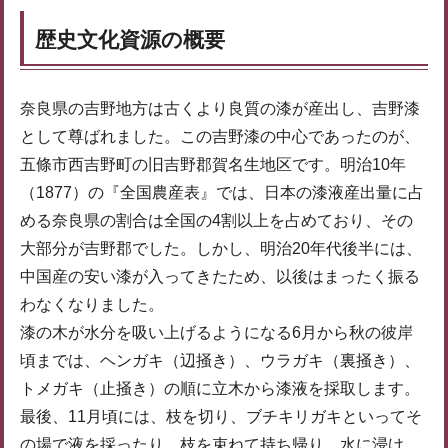
歴史文化資源の概要
奈良県の吉野地方は古くより良質の漆が産出し、吉野漆
として尊ばれました。この吉野漆の中心であったのが、
五條市西吉野町の旧吉野郡賀名生地区です。明治10年
（1877）の『全国農産表』では、日本の漆液産出量に占
める奈良県の割合は全国の4割以上を占めており、その
大部分が吉野郡でした。しかし、明治20年代後半には、
中国産の安い漆が入ってきたため、以後はまったく振る
わなくなりました。
漆の木が水分を吸い上げるようになる6月から秋の彼岸
頃までは、ヘンガキ（辺掻き）、ウラガキ（裏掻き）、
トメガキ（止掻き）の順に立木から漆液を採取します。
最後、11月頃には、枝を切り、ブチキリガキといってそ
の場で液を採ったり、枝を束ねて持ち帰り、水に浸け、