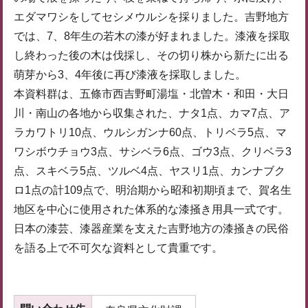
エダマワシをしてセシメウルシを採りました。吉野地方
では、7、8年生の若木の漆が好まれました。漆液を採取
し終わった後の木は伐採し、その切り株から新たに出る
萌芽から3、4年後に再び漆液を採取しました。
本資料群は、五條市西吉野町湯塩・北曽木・和田・大日
川・南山の各地から収集された、ナタ1点、カマ7点、ア
ラカワトリ10点、ウルシガンナ60点、トリベラ5点、マ
ワシボウチョウ3点、サシベラ6点、ゴウ3点、クリベラ3
点、スキベラ5点、ツルベ4点、ヤスリ1点、カンナブク
ロ1点の計109点で、明治期から昭和初期頃まで、賀名生
地区を中心に使用された体系的な漆掻き用具一式です。
日本の漆芸、漆器産業を支えた吉野地方の漆掻きの民俗
を語る上で不可欠な資料として貴重です。