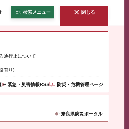
す
検索
メニュー
閉じる
る通行止について
路有り)
覧
緊急・災害情報RSS
防災・危機管理ページ
奈良県防災ポータル