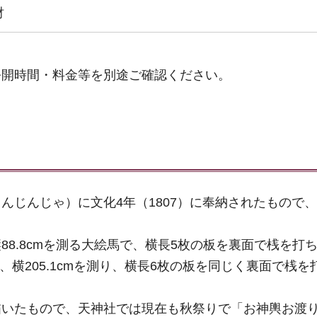
財
公開時間・料金等を別途ご確認ください。
んじんじゃ）に文化4年（1807）に奉納されたもので、
8.8cmを測る大絵馬で、横長5枚の板を裏面で桟を打
m、横205.1cmを測り、横長6枚の板を同じく裏面で桟
描いたもので、天神社では現在も秋祭りで「お神輿お渡