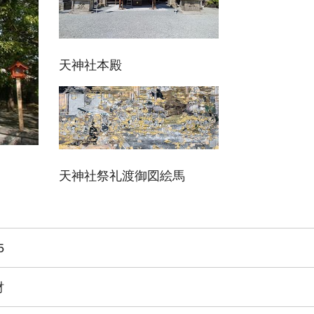
天神社本殿
天神社祭礼渡御図絵馬
5
財