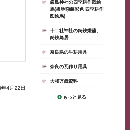
厳島神社の四季耕作図絵
馬(板地額装彩色 四季耕作
図絵馬)
十二社神社の鋳鉄燈籠、
鋳鉄鳥居
奈良県の牛耕用具
奈良の瓦作り用具
大和万歳資料
4年4月22日
もっと見る