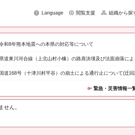
Language
閲覧支援
組織から探
令和8年熊本地震への本県の対応等について
県道東川河合線（上北山村小橡）の路肩決壊及び法面崩落によ
国道168号（十津川村平谷）の崩土による通行止について(迂回
緊急・災害情報一
ません。