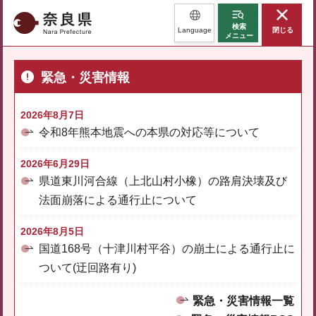
奈良県
検索
Language
閉じる
メニュー
緊急・災害情報
2026年8月7日
令和8年熊本地震への本県の対応等について
2026年6月29日
県道東川河合線（上北山村小橡）の路肩決壊及び
法面崩落による通行止について
2026年8月5日
国道168号（十津川村平谷）の崩土による通行止に
ついて(迂回路有り)
緊急・災害情報一覧