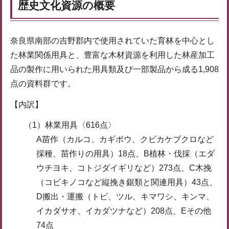
歴史文化資源の概要
奈良県南部の吉野郡内で使用されていた育林を中心とし
た林業関係用具と、豊富な木材資源を利用した林産加工
品の製作に用いられた用具類及び一部製品から成る1,908
点の資料群です。
【内訳】
（1）林業用具〈616点〉
A苗作（カルコ、カギボウ、クビカケブクロなど
採種、苗作りの用具）18点、B植林・伐採（エダ
ウチヨキ、コトジダイギリなど）273点、C木挽
（コビキノコなど縦挽き鋸類と関連用具）43点、
D搬出・運搬（トビ、ツル、キマワシ、キンマ、
イカダサオ、イカダツナなど）208点、Eその他
74点