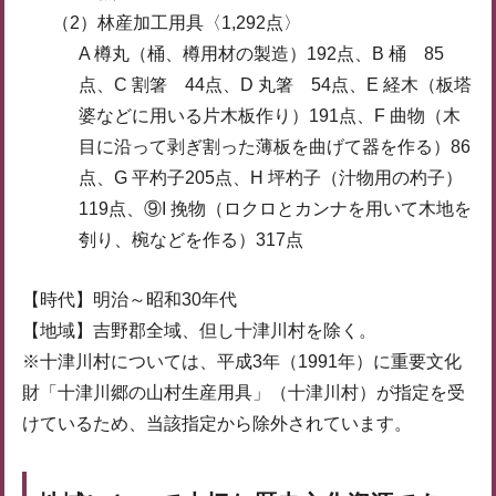
（2）林産加工用具〈1,292点〉
A 樽丸（桶、樽用材の製造）192点、B 桶 85
点、C 割箸 44点、D 丸箸 54点、E 経木（板塔
婆などに用いる片木板作り）191点、F 曲物（木
目に沿って剥ぎ割った薄板を曲げて器を作る）86
点、G 平杓子205点、H 坪杓子（汁物用の杓子）
119点、⑨I 挽物（ロクロとカンナを用いて木地を
刳り、椀などを作る）317点
【時代】明治～昭和30年代
【地域】吉野郡全域、但し十津川村を除く。
※十津川村については、平成3年（1991年）に重要文化
財「十津川郷の山村生産用具」（十津川村）が指定を受
けているため、当該指定から除外されています。