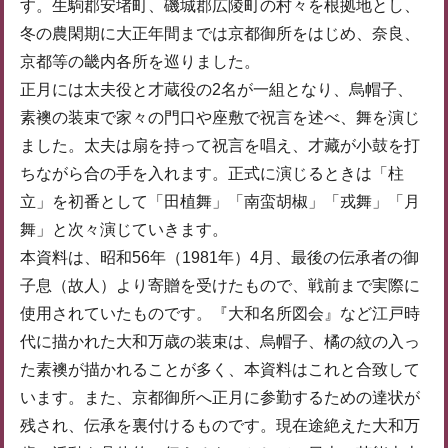
す。生駒郡安堵町、磯城郡広陵町の村々を根拠地とし、
冬の農閑期に大正年間までは京都御所をはじめ、奈良、
京都等の畿内各所を巡りました。
正月には太夫役と才蔵役の2名が一組となり、烏帽子、
素襖の装束で家々の門口や座敷で祝言を述べ、舞を演じ
ました。太夫は扇を持って祝言を唱え、才藏が小鼓を打
ちながら合の手を入れます。正式に演じるときは「柱
立」を初番として「田植舞」「南蛮胡椒」「戎舞」「月
舞」と次々演じていきます。
本資料は、昭和56年（1981年）4月、最後の伝承者の御
子息（故人）より寄贈を受けたもので、戦前まで実際に
使用されていたものです。『大和名所図会』など江戸時
代に描かれた大和万歳の装束は、烏帽子、橘の紋の入っ
た素襖が描かれることが多く、本資料はこれと合致して
います。また、京都御所へ正月に参勤するための達状が
残され、伝承を裏付けるものです。現在途絶えた大和万