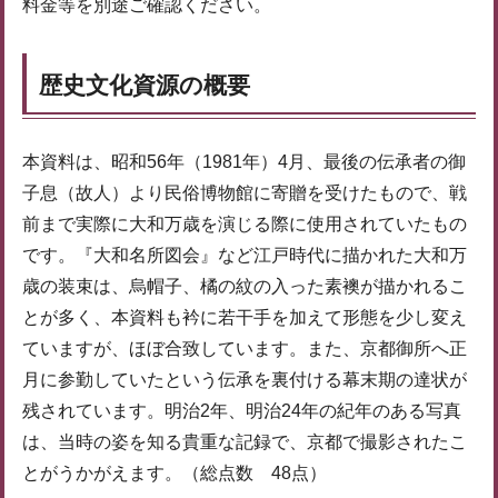
料金等を別途ご確認ください。
歴史文化資源の概要
本資料は、昭和56年（1981年）4月、最後の伝承者の御
子息（故人）より民俗博物館に寄贈を受けたもので、戦
前まで実際に大和万歳を演じる際に使用されていたもの
です。『大和名所図会』など江戸時代に描かれた大和万
歳の装束は、烏帽子、橘の紋の入った素襖が描かれるこ
とが多く、本資料も衿に若干手を加えて形態を少し変え
ていますが、ほぼ合致しています。また、京都御所へ正
月に参勤していたという伝承を裏付ける幕末期の達状が
残されています。明治2年、明治24年の紀年のある写真
は、当時の姿を知る貴重な記録で、京都で撮影されたこ
とがうかがえます。（総点数 48点）