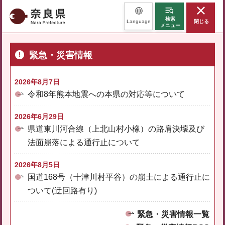
奈良県
検索
Language
閉じる
メニュー
緊急・災害情報
2026年8月7日
令和8年熊本地震への本県の対応等について
2026年6月29日
県道東川河合線（上北山村小橡）の路肩決壊及び
法面崩落による通行止について
2026年8月5日
国道168号（十津川村平谷）の崩土による通行止に
ついて(迂回路有り)
緊急・災害情報一覧