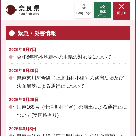
奈良県
検索
Language
閉じる
メニュー
緊急・災害情報
2026年8月7日
令和8年熊本地震への本県の対応等について
2026年6月29日
県道東川河合線（上北山村小橡）の路肩決壊及び
法面崩落による通行止について
2026年6月29日
国道168号（十津川村平谷）の崩土による通行止に
ついて(迂回路有り)
2026年6月3日