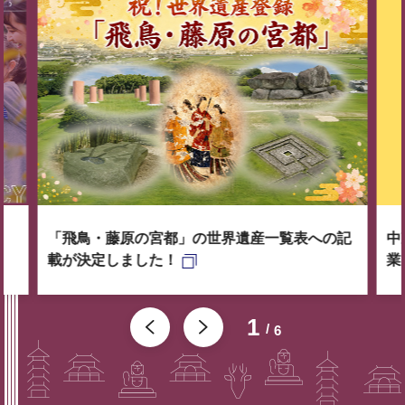
「飛鳥・藤原の宮都」の世界遺産一覧表への記
中
載が決定しました！
業
1
6