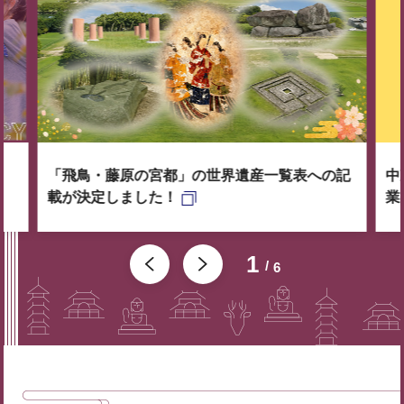
「飛鳥・藤原の宮都」の世界遺産一覧表への記
中
載が決定しました！
業
1
6