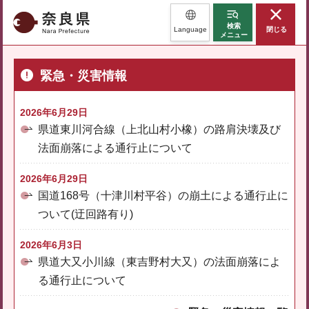
奈良県
検索
Language
閉じる
メニュー
緊急・災害情報
2026年6月29日
県道東川河合線（上北山村小橡）の路肩決壊及び
法面崩落による通行止について
2026年6月29日
国道168号（十津川村平谷）の崩土による通行止に
ついて(迂回路有り)
2026年6月3日
県道大又小川線（東吉野村大又）の法面崩落によ
る通行止について