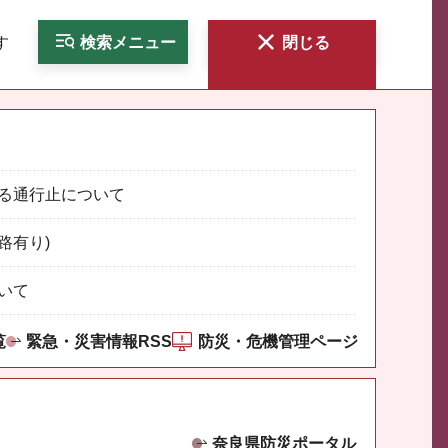
す
検索
メニュー
閉じる
る通行止について
路有り)
いて
覧
緊急・災害情報RSS
防災・危機管理ページ
奈良県防災ポータル