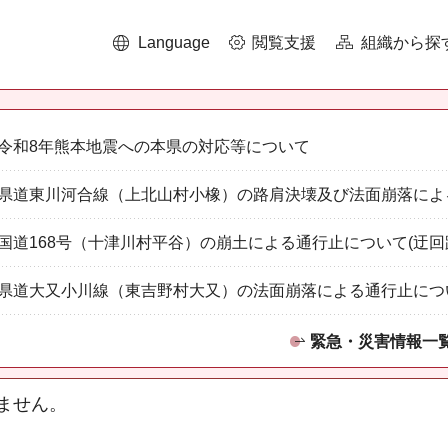
Language
閲覧支援
組織から探
令和8年熊本地震への本県の対応等について
県道東川河合線（上北山村小橡）の路肩決壊及び法面崩落によ
国道168号（十津川村平谷）の崩土による通行止について(迂回
県道大又小川線（東吉野村大又）の法面崩落による通行止につ
緊急・災害情報一
ません。