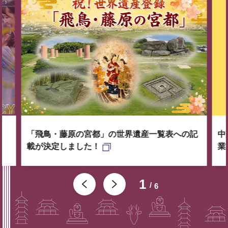
「飛鳥・藤原の宮都」の世界遺産一覧表への記
中
載が決定しました！
業
1
6