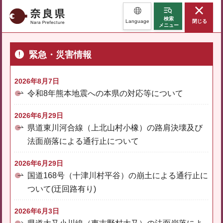
奈良県
検索
Language
閉じる
メニュー
緊急・災害情報
2026年8月7日
令和8年熊本地震への本県の対応等について
2026年6月29日
県道東川河合線（上北山村小橡）の路肩決壊及び
法面崩落による通行止について
2026年6月29日
国道168号（十津川村平谷）の崩土による通行止に
ついて(迂回路有り)
2026年6月3日