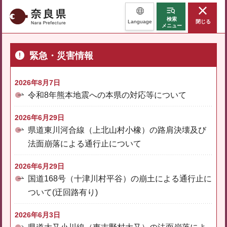
奈良県
検索
Language
閉じる
メニュー
緊急・災害情報
2026年8月7日
令和8年熊本地震への本県の対応等について
2026年6月29日
県道東川河合線（上北山村小橡）の路肩決壊及び
法面崩落による通行止について
2026年6月29日
国道168号（十津川村平谷）の崩土による通行止に
ついて(迂回路有り)
2026年6月3日