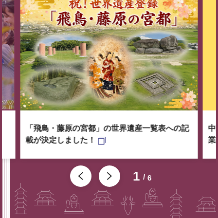
「飛鳥・藤原の宮都」の世界遺産一覧表への記
中
載が決定しました！
業
1
6