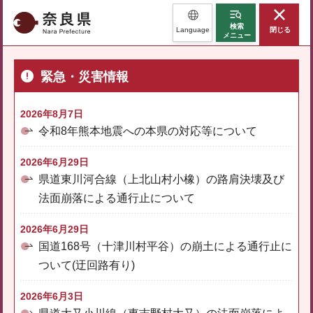
奈良県
検索
Language
閉じる
メニュー
緊急・災害情報
2026年8月7日
令和8年熊本地震への本県の対応等について
2026年6月29日
県道東川河合線（上北山村小橡）の路肩決壊及び
法面崩落による通行止について
2026年6月29日
国道168号（十津川村平谷）の崩土による通行止に
ついて(迂回路有り)
2026年6月3日