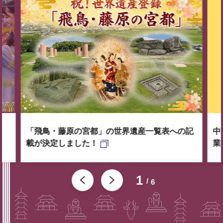
「飛鳥・藤原の宮都」の世界遺産一覧表への記
中
載が決定しました！
業
1
6