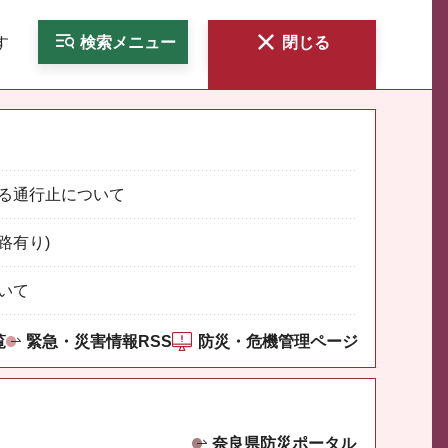
す
検索
メニュー
閉じる
る通行止について
路有り)
いて
覧
緊急・災害情報RSS
防災・危機管理ページ
奈良県防災ポータル