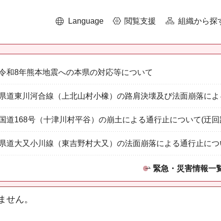
Language
閲覧支援
組織から探
令和8年熊本地震への本県の対応等について
県道東川河合線（上北山村小橡）の路肩決壊及び法面崩落によ
国道168号（十津川村平谷）の崩土による通行止について(迂回
県道大又小川線（東吉野村大又）の法面崩落による通行止につ
緊急・災害情報一
ません。