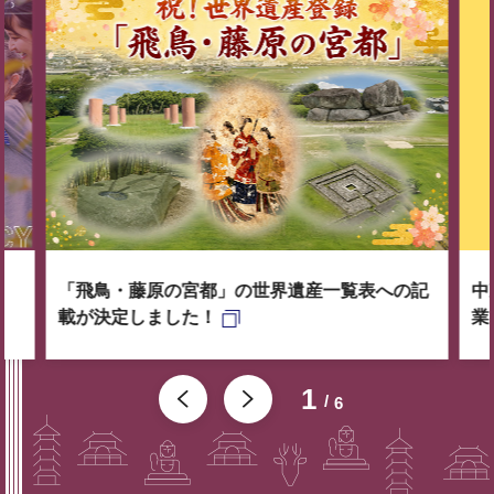
「飛鳥・藤原の宮都」の世界遺産一覧表への記
中
載が決定しました！
業
1
6