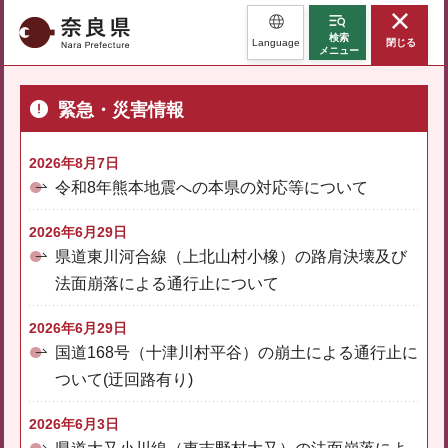
奈良県
検索
Language
閉じる
メニュー
緊急・災害情報
2026年8月7日
令和8年熊本地震への本県の対応等について
2026年6月29日
県道東川河合線（上北山村小橡）の路肩決壊及び
法面崩落による通行止について
2026年6月29日
国道168号（十津川村平谷）の崩土による通行止に
ついて(迂回路有り)
2026年6月3日