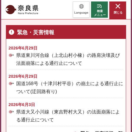
奈良県
検索
Language
閉じる
メニュー
緊急・災害情報
2026年6月29日
県道東川河合線（上北山村小橡）の路肩決壊及び
法面崩落による通行止について
2026年6月29日
国道168号（十津川村平谷）の崩土による通行止に
ついて(迂回路有り)
2026年6月3日
県道大又小川線（東吉野村大又）の法面崩落によ
る通行止について