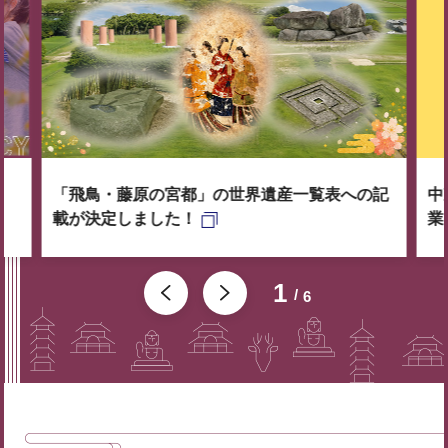
「飛鳥・藤原の宮都」の世界遺産一覧表への記
中
載が決定しました！
業
1
6