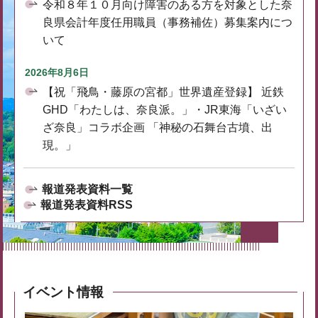
令和８年１０月向け障害のある方を対象とした奈
良県会計年度任用職員（事務補佐）募集案内につ
いて
2026年8月6日
【祝「飛鳥・藤原の宮都」世界遺産登録】 近鉄
GHD「わたしは、奈良派。」・JR東海「いざい
ざ奈良」コラボ企画 「神秘の石舞台古墳、出
現。」
報道発表資料一覧
報道発表資料RSS
イベント情報