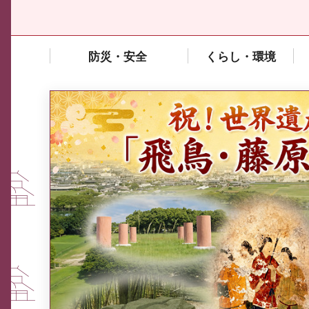
防災・安全
くらし・環境
中東情勢や原油価格上昇の影響
を受ける中小企業向け相談窓口
について
ふるさと納税なら、奈良