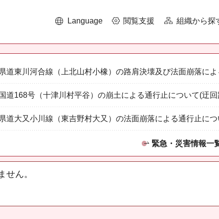
Language
閲覧支援
組織から探
県道東川河合線（上北山村小橡）の路肩決壊及び法面崩落によ
国道168号（十津川村平谷）の崩土による通行止について(迂回
県道大又小川線（東吉野村大又）の法面崩落による通行止につ
緊急・災害情報一
ません。