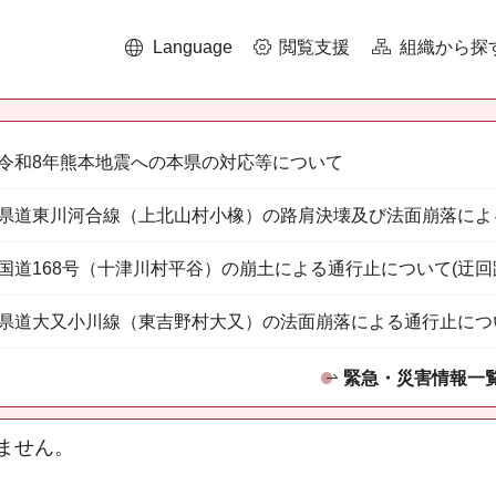
Language
閲覧支援
組織から探
令和8年熊本地震への本県の対応等について
県道東川河合線（上北山村小橡）の路肩決壊及び法面崩落によ
国道168号（十津川村平谷）の崩土による通行止について(迂回
県道大又小川線（東吉野村大又）の法面崩落による通行止につ
緊急・災害情報一
ません。