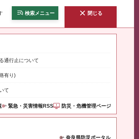
す
検索
メニュー
閉じる
る通行止について
路有り)
いて
覧
緊急・災害情報RSS
防災・危機管理ページ
奈良県防災ポータル