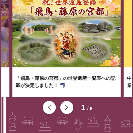
「飛鳥・藤原の宮都」の世界遺産一覧表への記
中
載が決定しました！
業
1
6