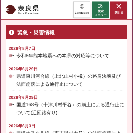
奈良県
検索
Language
閉じる
メニュー
緊急・災害情報
2026年8月7日
令和8年熊本地震への本県の対応等について
2026年6月29日
県道東川河合線（上北山村小橡）の路肩決壊及び
法面崩落による通行止について
2026年6月29日
国道168号（十津川村平谷）の崩土による通行止に
ついて(迂回路有り)
2026年6月3日