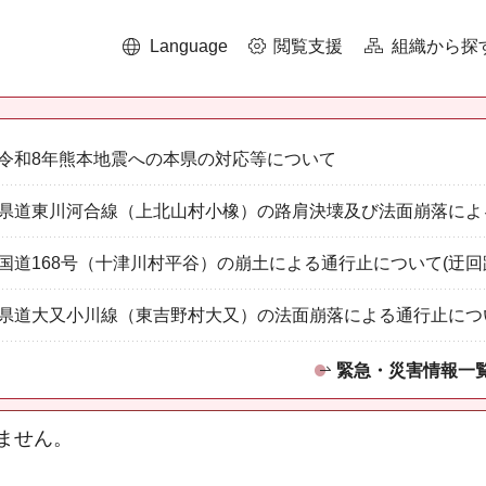
Language
閲覧支援
組織から探
令和8年熊本地震への本県の対応等について
県道東川河合線（上北山村小橡）の路肩決壊及び法面崩落によ
国道168号（十津川村平谷）の崩土による通行止について(迂回
県道大又小川線（東吉野村大又）の法面崩落による通行止につ
緊急・災害情報一
ません。