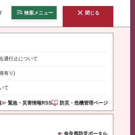
す
検索
メニュー
閉じる
る通行止について
路有り)
いて
覧
緊急・災害情報RSS
防災・危機管理ページ
奈良県防災ポータル