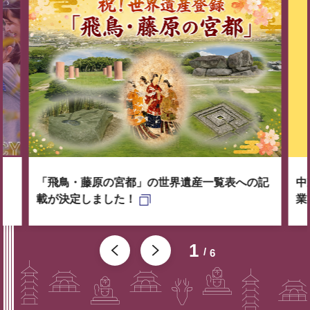
「飛鳥・藤原の宮都」の世界遺産一覧表への記
中
載が決定しました！
業
1
6