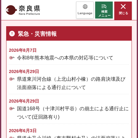
奈良県
検索
Language
閉じる
メニュー
緊急・災害情報
2026年8月7日
令和8年熊本地震への本県の対応等について
2026年6月29日
県道東川河合線（上北山村小橡）の路肩決壊及び
法面崩落による通行止について
2026年6月29日
国道168号（十津川村平谷）の崩土による通行止に
ついて(迂回路有り)
2026年6月3日