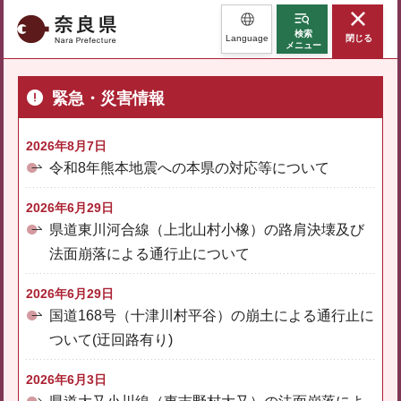
奈良県
検索
Language
閉じる
メニュー
緊急・災害情報
2026年8月7日
令和8年熊本地震への本県の対応等について
2026年6月29日
県道東川河合線（上北山村小橡）の路肩決壊及び
法面崩落による通行止について
2026年6月29日
国道168号（十津川村平谷）の崩土による通行止に
ついて(迂回路有り)
2026年6月3日