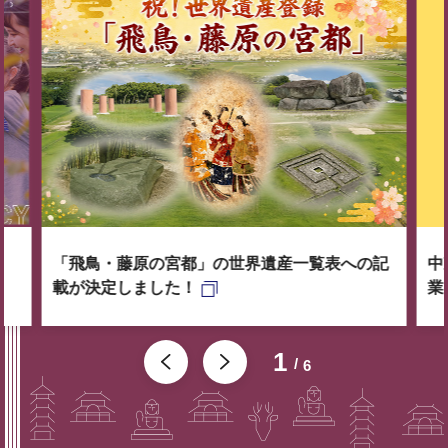
「飛鳥・藤原の宮都」の世界遺産一覧表への記
中
載が決定しました！
業
1
6