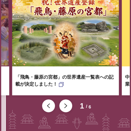
「飛鳥・藤原の宮都」の世界遺産一覧表への記
中
載が決定しました！
業
1
6