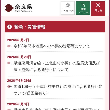
奈良県
検索
Language
閉じる
メニュー
緊急・災害情報
2026年8月7日
令和8年熊本地震への本県の対応等について
2026年6月29日
県道東川河合線（上北山村小橡）の路肩決壊及び
法面崩落による通行止について
2026年6月29日
国道168号（十津川村平谷）の崩土による通行止に
ついて(迂回路有り)
2026年6月3日