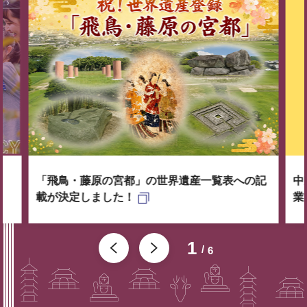
「飛鳥・藤原の宮都」の世界遺産一覧表への記
中
載が決定しました！
業
1
6