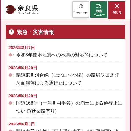
奈良県
検索
Language
閉じる
メニュー
緊急・災害情報
2026年8月7日
令和8年熊本地震への本県の対応等について
2026年6月29日
県道東川河合線（上北山村小橡）の路肩決壊及び
法面崩落による通行止について
2026年6月29日
国道168号（十津川村平谷）の崩土による通行止に
ついて(迂回路有り)
2026年6月3日