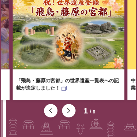
「飛鳥・藤原の宮都」の世界遺産一覧表への記
中
載が決定しました！
業
1
6