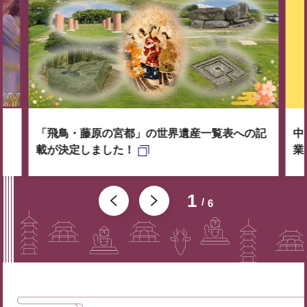
「飛鳥・藤原の宮都」の世界遺産一覧表への記
中
載が決定しました！
業
1
6