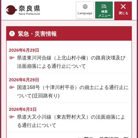
奈良県
検索
Language
閉じる
メニュー
緊急・災害情報
2026年6月29日
県道東川河合線（上北山村小橡）の路肩決壊及び
法面崩落による通行止について
2026年6月29日
国道168号（十津川村平谷）の崩土による通行止に
ついて(迂回路有り)
2026年6月3日
県道大又小川線（東吉野村大又）の法面崩落によ
る通行止について