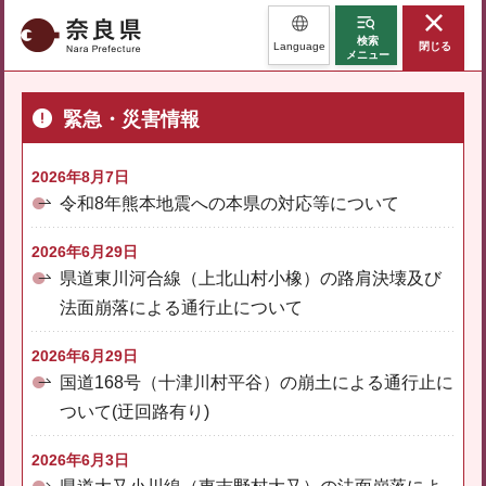
奈良県
検索
Language
閉じる
メニュー
緊急・災害情報
2026年8月7日
令和8年熊本地震への本県の対応等について
2026年6月29日
県道東川河合線（上北山村小橡）の路肩決壊及び
法面崩落による通行止について
2026年6月29日
国道168号（十津川村平谷）の崩土による通行止に
ついて(迂回路有り)
2026年6月3日