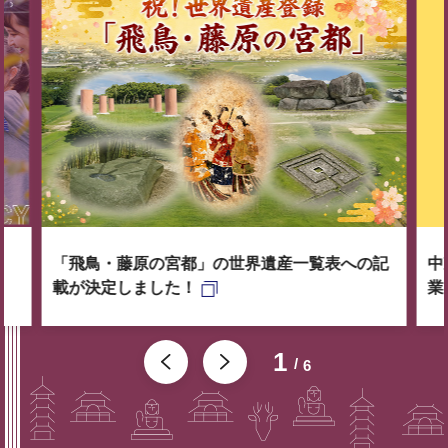
「飛鳥・藤原の宮都」の世界遺産一覧表への記
中
載が決定しました！
業
1
6