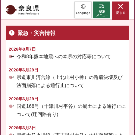
奈良県
検索
Language
閉じる
メニュー
緊急・災害情報
2026年8月7日
令和8年熊本地震への本県の対応等について
2026年6月29日
県道東川河合線（上北山村小橡）の路肩決壊及び
法面崩落による通行止について
2026年6月29日
国道168号（十津川村平谷）の崩土による通行止に
ついて(迂回路有り)
2026年6月3日