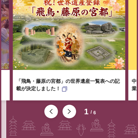
「飛鳥・藤原の宮都」の世界遺産一覧表への記
中
載が決定しました！
業
1
6