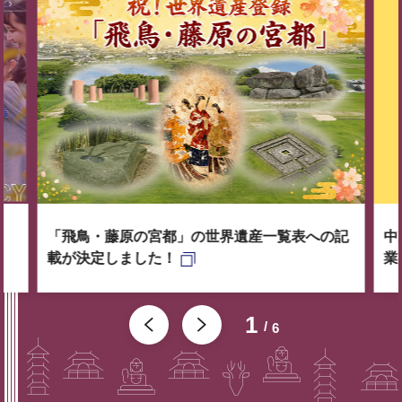
「飛鳥・藤原の宮都」の世界遺産一覧表への記
中
載が決定しました！
業
1
6