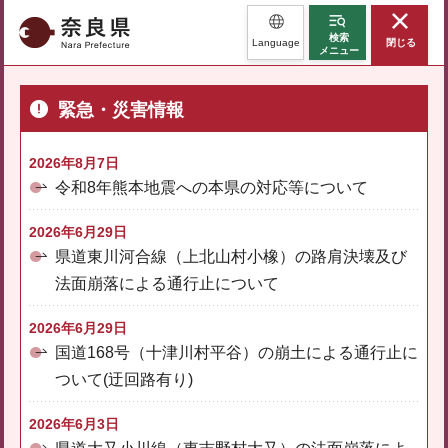
奈良県
検索
Language
閉じる
メニュー
緊急・災害情報
2026年8月7日
令和8年熊本地震への本県の対応等について
2026年6月29日
県道東川河合線（上北山村小橡）の路肩決壊及び
法面崩落による通行止について
2026年6月29日
国道168号（十津川村平谷）の崩土による通行止に
ついて(迂回路有り)
2026年6月3日