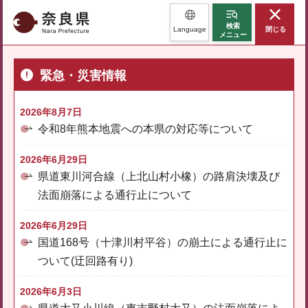
奈良県
検索
Language
閉じる
メニュー
緊急・災害情報
2026年8月7日
令和8年熊本地震への本県の対応等について
2026年6月29日
県道東川河合線（上北山村小橡）の路肩決壊及び
法面崩落による通行止について
2026年6月29日
国道168号（十津川村平谷）の崩土による通行止に
ついて(迂回路有り)
2026年6月3日