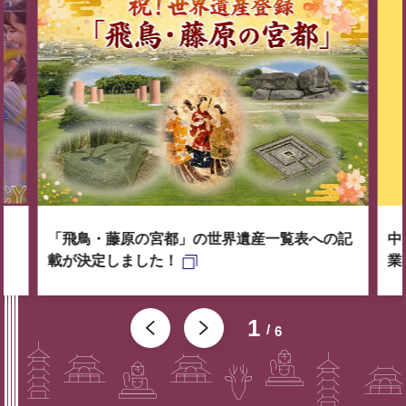
「飛鳥・藤原の宮都」の世界遺産一覧表への記
中
載が決定しました！
業
1
6