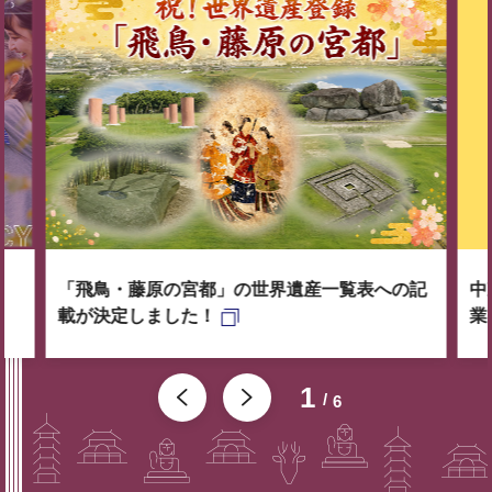
「飛鳥・藤原の宮都」の世界遺産一覧表への記
中
載が決定しました！
業
1
6