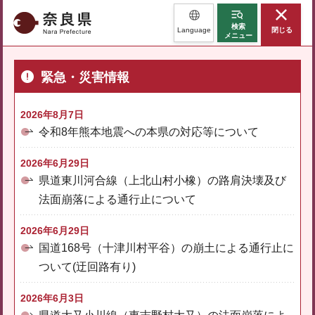
奈良県
検索
Language
閉じる
メニュー
緊急・災害情報
2026年8月7日
令和8年熊本地震への本県の対応等について
2026年6月29日
県道東川河合線（上北山村小橡）の路肩決壊及び
法面崩落による通行止について
2026年6月29日
国道168号（十津川村平谷）の崩土による通行止に
ついて(迂回路有り)
2026年6月3日